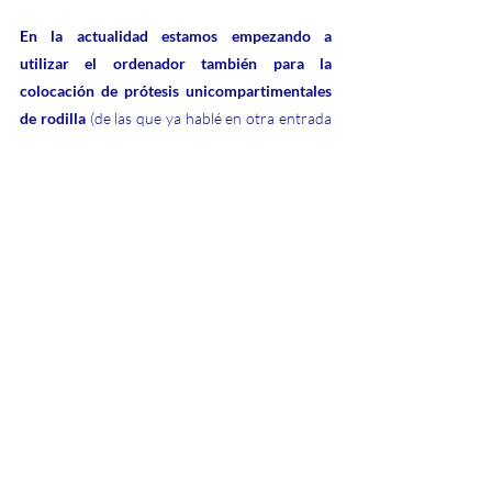
En la actualidad estamos empezando a 
utilizar el ordenador también para la 
colocación de prótesis unicompartimentales 
de rodilla
 (de las que ya hablé en otra entrada 
al blog), con muy buenas sensaciones y 
resultados prometedores.
Espero que os haya aportado algo respecto a la 
introducción de las nuevas tecnologías en 
cirugía ortopédica y traumatología, siempre 
como ayuda al cirujano, nunca como sustituto 
de sus manos.
Saludos.